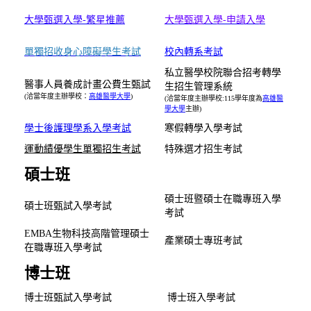
大學甄選入學-繁星推薦
大學甄選入學-申請入學
單獨招收身心障礙學生考試
校內轉系考試
私立醫學校院聯合招考轉學
醫事人員養成計畫公費生甄試
生招生管理系統
(洽當年度主辦學校：
高雄醫學大學
)
(洽當年度主辦學校:115學年度為
高雄醫
學大學
主辦)
學士後護理學系入學考試
寒假轉學入學考試
運動績優學生單獨招生考試
特殊選才招生考試
碩士班
碩士班暨碩士在職專班入學
碩士班甄試入學考試
考試
EMBA生物科技高階管理碩士
產業碩士專班考試
在職專班入學考試
博士班
博士班甄試入學考試
博士班入學考試