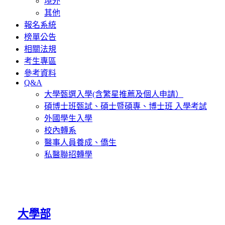
境外
其他
報名系統
榜單公告
相關法規
考生專區
參考資料
Q&A
大學甄選入學(含繁星推薦及個人申請）
碩博士班甄試、碩士暨碩專、博士班 入學考試
外國學生入學
校內轉系
醫事人員養成、僑生
私醫聯招轉學
大學部