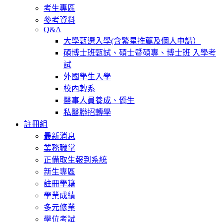
考生專區
參考資料
Q&A
大學甄選入學(含繁星推薦及個人申請）
碩博士班甄試、碩士暨碩專、博士班 入學考
試
外國學生入學
校內轉系
醫事人員養成、僑生
私醫聯招轉學
註冊組
最新消息
業務職掌
正備取生報到系統
新生專區
註冊學籍
學業成績
多元修業
學位考試