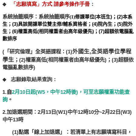
◆
「志願填寫」方式
請參考操作手冊
：
系統抽籤順序：系統抽籤順序
(1)
修課單位(本班生)；(2)本
系
生；(3)具該開課單位雙主修/輔系資格者；(4)院內生；(
5)院外
生；(6)權重高低(相同權重者由高年級優先)；(7)
超額依電腦亂
數排序
外國生,全英語學位學程
(
「研究倫理」全英語課程
(1)
：
學生
；(2)權重高低(相同
權重者由高年級優先)；(3)超額依
電腦亂數排序)
◆
志願錄取結果查詢：
1.
自
2月10日起(W5，中午12時後)，
可至志願權重功能查
詢
。
2.
加退選期間：2月13日(W1)中午12時10分~2月22日(W3)
中午13時
(1)
點選「線上加退選」：若清單上有志願填寫科目，