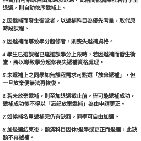
退選，則自動依序遞補上。
2
.因遞補而發生衝堂者，以遞補科目為優先考量，取代原
時段課程。
3
.因遞補而導致學分超修者，則喪失遞補資格。
4
.學生已選課程已達選課學分上限時，若因遞補而發生衝
堂，將以導致學分超修喪失遞補資格處理。
5
.未遞補上之同學如無課程需求可點選「放棄遞補」，但
一旦放棄便無法再恢復。
6.
若未放棄遞補，則至加退選截止前，皆可能遞補成功，
遞補成功後不得以「忘記放棄遞補」為由申請更正。
7.
如候補名單遞補完仍有缺額，同學可自由加選。
8.
加退選結束後，額滿科目因休/退學或更正而退選，此缺
額不再遞補。