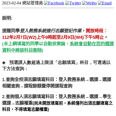
2023-02-04
網站管理員
說明:
提醒同學
登入教務系統進行志願登記作業
，
開放時段：
112年2月7日(W2)上午9時起至2月9日(W4)下午5時止
。
(
未上網
填寫的同學以自動放棄論，
系統會自動在您的選課
資料中將該科目刪
除)
◆
預選課人數超過上限須「志願填寫」科目，
可透過以
下方法查詢：
1.
查詢全校須志願填寫科目：登入教務系統
→
選課
選課
→
相關查詢
課程餘額暨停開課程查詢
→
2.
查詢個人
須志願填寫科目：登入教務系統
→
選課
→
學生
選課
志願權重
→
(尚未開放填寫前，系統僅列出須志願填寫之
科目，
不得填寫志願權重)