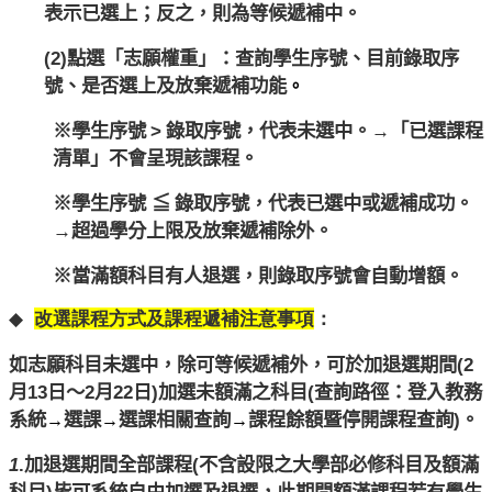
表示已選上；反之，則為等候遞補中。
(2)
點選「志願權重」：查詢學生序號、目前錄取序
號、是否選上及放棄遞補功能
。
※
學生序號
>
錄取序號，代表未選中。→「已選課程
清單」
不會呈現該課程。
※
學生序號
≦
錄取序號，代表已選中或遞補成功。
→
超過學分上限及放棄遞補除外。
※
當滿額科目有人退選，則錄取序號會自動增額。
◆
改選課程方式及課程遞補注意事項
：
如志願科目未選中，除可等候遞補外，可於加退選期間(2
月13日
～2月22日)加選未額滿之科目(查詢路徑：登入教務
系統
選課
選課相關查詢
課程餘額暨停開課程查詢
)
。
→
→
→
1
.加退選
期間全部課程(不含設限之大學部必修科目及額滿
科目)皆可系統自由加選及退選，此期間額滿課程若有學生