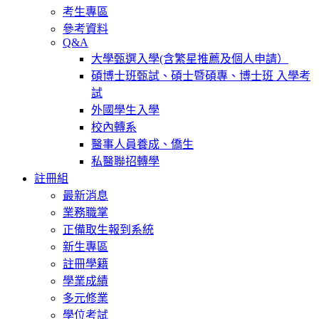
考生專區
參考資料
Q&A
大學甄選入學(含繁星推薦及個人申請）
碩博士班甄試、碩士暨碩專、博士班 入學考
試
外國學生入學
校內轉系
醫事人員養成、僑生
私醫聯招轉學
註冊組
最新消息
業務職掌
正備取生報到系統
新生專區
註冊學籍
學業成績
多元修業
學位考試