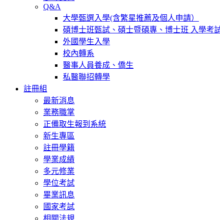
Q&A
大學甄選入學(含繁星推薦及個人申請）
碩博士班甄試、碩士暨碩專、博士班 入學考
外國學生入學
校內轉系
醫事人員養成、僑生
私醫聯招轉學
註冊組
最新消息
業務職掌
正備取生報到系統
新生專區
註冊學籍
學業成績
多元修業
學位考試
畢業訊息
國家考試
相關法規