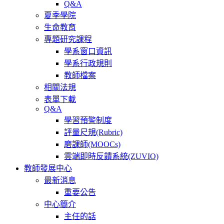
Q&A
夏季學院
生命教育
專題研究課程
學系窗口資訊
學系行政規則
教師檔案
相關法規
表單下載
Q&A
學習預警制度
評量尺規(Rubric)
磨課師(MOOCs)
雲端即時反饋系統(ZUVIO)
教師發展中心
最新消息
重要公告
中心簡介
主任的話