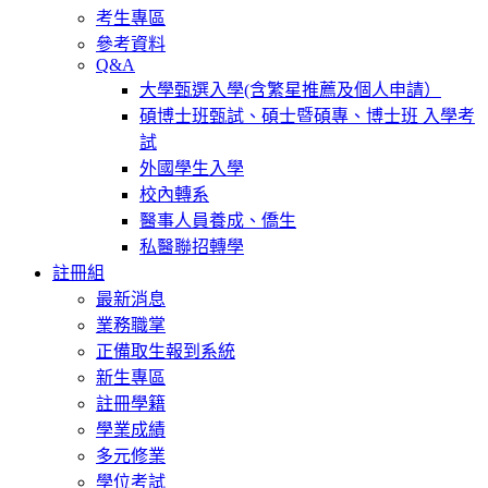
考生專區
參考資料
Q&A
大學甄選入學(含繁星推薦及個人申請）
碩博士班甄試、碩士暨碩專、博士班 入學考
試
外國學生入學
校內轉系
醫事人員養成、僑生
私醫聯招轉學
註冊組
最新消息
業務職掌
正備取生報到系統
新生專區
註冊學籍
學業成績
多元修業
學位考試