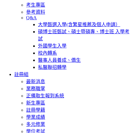
考生專區
參考資料
Q&A
大學甄選入學(含繁星推薦及個人申請）
碩博士班甄試、碩士暨碩專、博士班 入學考
試
外國學生入學
校內轉系
醫事人員養成、僑生
私醫聯招轉學
註冊組
最新消息
業務職掌
正備取生報到系統
新生專區
註冊學籍
學業成績
多元修業
學位考試