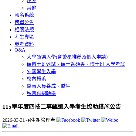
境外
其他
報名系統
榜單公告
相關法規
考生專區
參考資料
Q&A
大學甄選入學(含繁星推薦及個人申請）
碩博士班甄試、碩士暨碩專、博士班 入學考試
外國學生入學
校內轉系
醫事人員養成、僑生
私醫聯招轉學
115學年度四技二專甄選入學考生協助措施公告
2026-03-31
招生組管理者