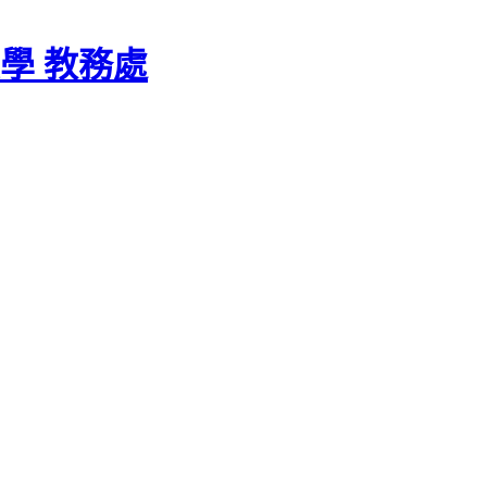
學 教務處