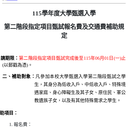
115
學年度大學甄選入學
第二階段指定項目甄試報名費及交通費補助規
定
期限：
第二階段指定項目甄試完成後至
115
年
06
月
01
日
(
一
)
止
(
以郵戳為憑
)
。
二、補助對象：
凡參加本校大學甄選入學第二階段甄試之學
生，其身分為低收入戶、中低收入戶、特殊境
遇家庭、身心障礙生及其子女、原住民、軍公
教遺族子女，以及有其他特殊需求之學生。
項目：
.
報名費：