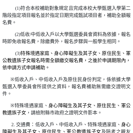
(1)
符合本校補助對象規定且完成本校大學甄選入學第二
階段指定項目報名並於指定日期完成甄試項目者，補助全額報
名費。
(2)
低收
/
中低收入戶以大學甄選委員會資料為依據，報名
時即免收報名費，除繳費外，報名步驟與一般學生相同。
(3)
特殊境遇家庭、
身心障礙生
及其子女、原住民生、軍
公教遺族子女
報名時需全額繳交報名費，之後於申請期限內，
依申請方式申請補助
。
※
低收入戶、中低收入戶及原住民身份判定，係依據大學
甄選入學委員會所提供之資料，報名費補助無需繳交證明文
件。
※
特殊境遇家庭、
身心障礙生及其子女、原住民生、軍公
教遺族子女
，請檢附縣市政府之證明文件影本。
.
交通費：低收入戶、中低收入戶、特殊境遇家庭、
身心
障礙生及其子女、原住民生、軍公教遺族子女
及陪考之親友