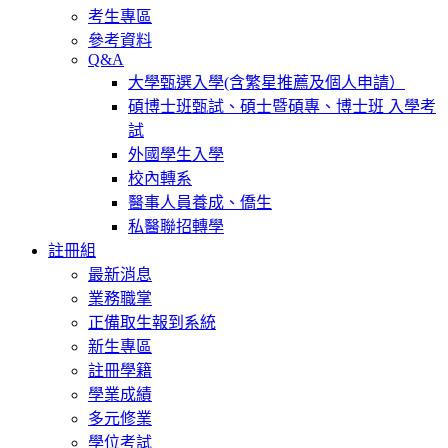
考生專區
參考資料
Q&A
大學甄選入學(含繁星推薦及個人申請）
碩博士班甄試、碩士暨碩專、博士班 入學考
試
外國學生入學
校內轉系
醫事人員養成、僑生
私醫聯招轉學
註冊組
最新消息
業務職掌
正備取生報到系統
新生專區
註冊學籍
學業成績
多元修業
學位考試