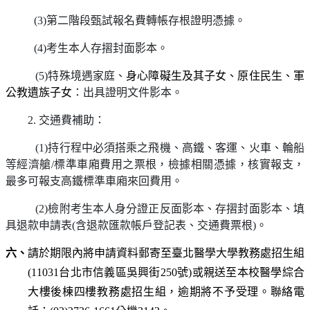
(3)
第二階段甄試報名費轉帳存根證明憑據。
(4)
考生本人存摺封面影本。
(5)
特殊境遇家庭、
身心障礙生及其子女、原住民生、軍
公教遺族子女
：出具證明文件影本。
.
交通費補助：
(1)
持行程中必須搭乘之飛機、高鐵、客運、火車、輪船
等經濟艙
/
標準車廂費用之票根，檢據相關憑據，核實報支，
最多可報支高鐵標準車廂來回費用。
(2)
檢附考生本人身分證正反面影本、存摺封面影本、填
具退款申請表(含退款匯款帳戶登記表、交通費票根)。
六、
請於期限內將申請資料郵寄至臺北醫學大學教務處招生組
(11031台北市信義區吳興街250號)或親送至本校醫學綜合
大樓後棟四樓教務處招生組，逾期將不予受理。聯絡電