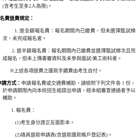
(
含考生至多
2
人為限
)
。
費退費規定：
.
退全額報名費：報名期間內已繳費，但未選擇甄試梯
次，未完成報名者。
.
退半額報名費：報名期間內已繳費並選擇甄試梯次且完
成報名，但未上傳書審資料及未參與面試/美工術科者。
※
上述各項退費之匯款手續費由考生自付
。
方式：
申請報名費或交通費補助，請檢附下列文件各
1
份，
於申請期限內向本校招生組提出申請，經本組審查通過者予以
補助。
.
報名費：
(1)
考生身分證正反面影本。
(2)
填具退款申請表
(
含退款匯款帳戶登記表
)
。