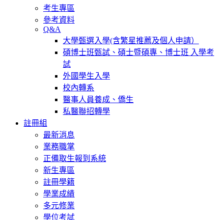
考生專區
參考資料
Q&A
大學甄選入學(含繁星推薦及個人申請）
碩博士班甄試、碩士暨碩專、博士班 入學考
試
外國學生入學
校內轉系
醫事人員養成、僑生
私醫聯招轉學
註冊組
最新消息
業務職掌
正備取生報到系統
新生專區
註冊學籍
學業成績
多元修業
學位考試