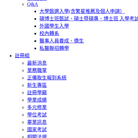
Q&A
大學甄選入學(含繁星推薦及個人申請）
碩博士班甄試、碩士暨碩專、博士班 入學考
外國學生入學
校內轉系
醫事人員養成、僑生
私醫聯招轉學
註冊組
最新消息
業務職掌
正備取生報到系統
新生專區
註冊學籍
學業成績
多元修業
學位考試
畢業訊息
國家考試
相關法規