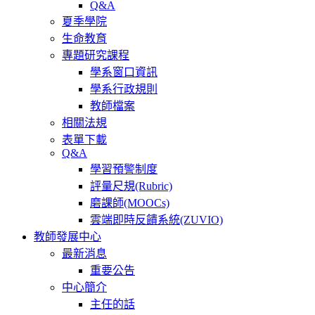
Q&A
夏季學院
生命教育
專題研究課程
學系窗口資訊
學系行政規則
教師檔案
相關法規
表單下載
Q&A
學習預警制度
評量尺規(Rubric)
磨課師(MOOCs)
雲端即時反饋系統(ZUVIO)
教師發展中心
最新消息
重要公告
中心簡介
主任的話