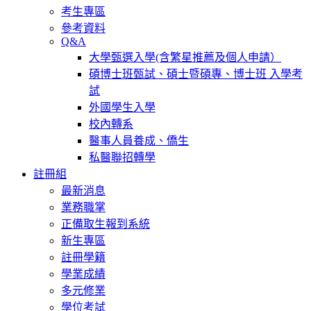
考生專區
參考資料
Q&A
大學甄選入學(含繁星推薦及個人申請）
碩博士班甄試、碩士暨碩專、博士班 入學考
試
外國學生入學
校內轉系
醫事人員養成、僑生
私醫聯招轉學
註冊組
最新消息
業務職掌
正備取生報到系統
新生專區
註冊學籍
學業成績
多元修業
學位考試