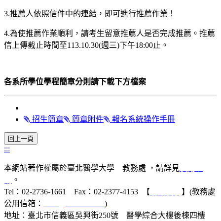
3.推薦人依照信件中的連結，即可進行推薦作業！
4.為使推薦作業順利，請考生留意推薦人是否完成推薦。推薦
信上傳截止時間至113.10.30(週三)下午18:00止。
各系所學位學程簡章分則請下載下方檔案
招生簡章
簡章附件
報名系統操作手冊
:::
本網站著作權屬於臺北醫學大學 教務處 ，請詳見
使用規
則
。
Tel：02-2736-1661 Fax：02-2377-4153 【
聯絡我們
】(教務處
公用信箱：
acad@tmu.edu.tw
)
地址：臺北市信義區吳興街250號 醫學綜合大樓後棟四樓