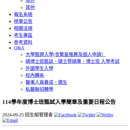
境外
其他
報名系統
榜單公告
相關法規
考生專區
參考資料
Q&A
大學甄選入學(含繁星推薦及個人申請）
碩博士班甄試、碩士暨碩專、博士班 入學考試
外國學生入學
校內轉系
醫事人員養成、僑生
私醫聯招轉學
114學年度博士班甄試入學簡章及重要日程公告
2024-09-25
招生組管理者