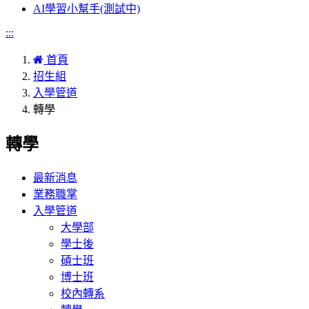
AI學習小幫手(測試中)
:::
首頁
招生組
入學管道
轉學
轉學
最新消息
業務職掌
入學管道
大學部
學士後
碩士班
博士班
校內轉系