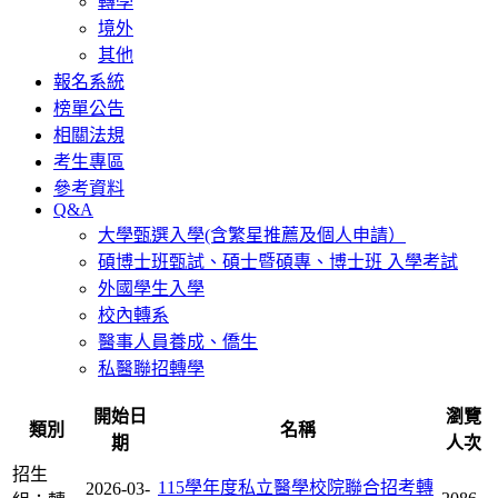
轉學
境外
其他
報名系統
榜單公告
相關法規
考生專區
參考資料
Q&A
大學甄選入學(含繁星推薦及個人申請）
碩博士班甄試、碩士暨碩專、博士班 入學考試
外國學生入學
校內轉系
醫事人員養成、僑生
私醫聯招轉學
開始日
瀏覽
類別
名稱
期
人次
招生
115學年度私立醫學校院聯合招考轉
2026-03-