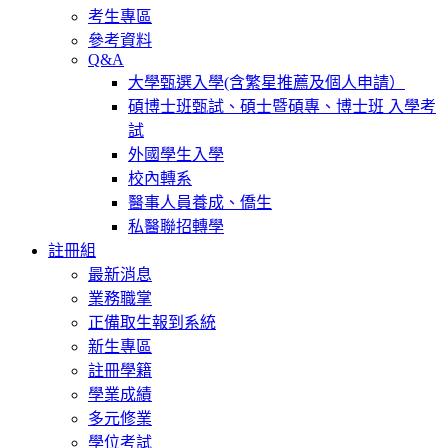
考生專區
參考資料
Q&A
大學甄選入學(含繁星推薦及個人申請）
碩博士班甄試、碩士暨碩專、博士班 入學考
試
外國學生入學
校內轉系
醫事人員養成、僑生
私醫聯招轉學
註冊組
最新消息
業務職掌
正備取生報到系統
新生專區
註冊學籍
學業成績
多元修業
學位考試