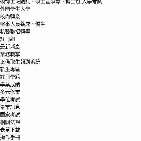
碩博士班甄試、碩士暨碩專、博士班 入學考試
外國學生入學
校內轉系
醫事人員養成、僑生
私醫聯招轉學
註冊組
最新消息
業務職掌
正備取生報到系統
新生專區
註冊學籍
學業成績
多元修業
學位考試
畢業訊息
國家考試
相關法規
表單下載
操作手冊