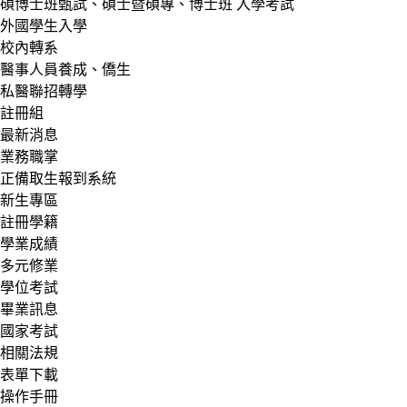
碩博士班甄試、碩士暨碩專、博士班 入學考試
外國學生入學
校內轉系
醫事人員養成、僑生
私醫聯招轉學
註冊組
最新消息
業務職掌
正備取生報到系統
新生專區
註冊學籍
學業成績
多元修業
學位考試
畢業訊息
國家考試
相關法規
表單下載
操作手冊