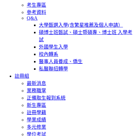
考生專區
參考資料
Q&A
大學甄選入學(含繁星推薦及個人申請）
碩博士班甄試、碩士暨碩專、博士班 入學考
試
外國學生入學
校內轉系
醫事人員養成、僑生
私醫聯招轉學
註冊組
最新消息
業務職掌
正備取生報到系統
新生專區
註冊學籍
學業成績
多元修業
學位考試