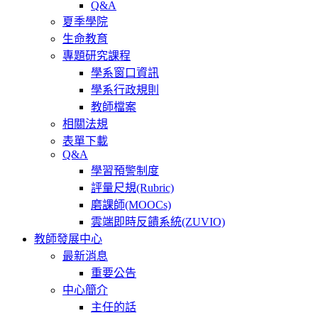
Q&A
夏季學院
生命教育
專題研究課程
學系窗口資訊
學系行政規則
教師檔案
相關法規
表單下載
Q&A
學習預警制度
評量尺規(Rubric)
磨課師(MOOCs)
雲端即時反饋系統(ZUVIO)
教師發展中心
最新消息
重要公告
中心簡介
主任的話