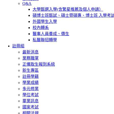
Q&A
大學甄選入學(含繁星推薦及個人申請）
碩博士班甄試、碩士暨碩專、博士班 入學考
外國學生入學
校內轉系
醫事人員養成、僑生
私醫聯招轉學
註冊組
最新消息
業務職掌
正備取生報到系統
新生專區
註冊學籍
學業成績
多元修業
學位考試
畢業訊息
國家考試
相關法規