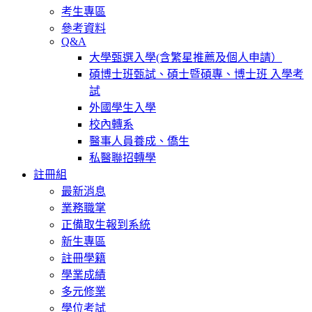
考生專區
參考資料
Q&A
大學甄選入學(含繁星推薦及個人申請）
碩博士班甄試、碩士暨碩專、博士班 入學考
試
外國學生入學
校內轉系
醫事人員養成、僑生
私醫聯招轉學
註冊組
最新消息
業務職掌
正備取生報到系統
新生專區
註冊學籍
學業成績
多元修業
學位考試