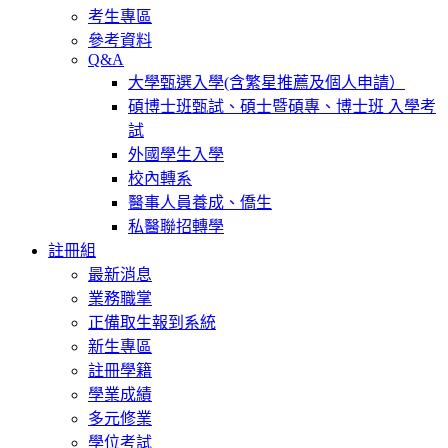
考生專區
參考資料
Q&A
大學甄選入學(含繁星推薦及個人申請）
碩博士班甄試、碩士暨碩專、博士班 入學考
試
外國學生入學
校內轉系
醫事人員養成、僑生
私醫聯招轉學
註冊組
最新消息
業務職掌
正備取生報到系統
新生專區
註冊學籍
學業成績
多元修業
學位考試