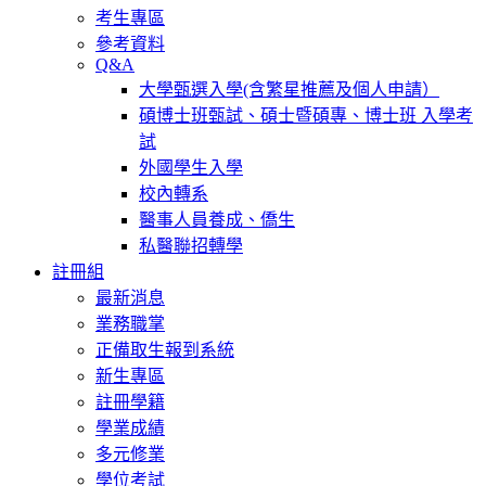
考生專區
參考資料
Q&A
大學甄選入學(含繁星推薦及個人申請）
碩博士班甄試、碩士暨碩專、博士班 入學考
試
外國學生入學
校內轉系
醫事人員養成、僑生
私醫聯招轉學
註冊組
最新消息
業務職掌
正備取生報到系統
新生專區
註冊學籍
學業成績
多元修業
學位考試