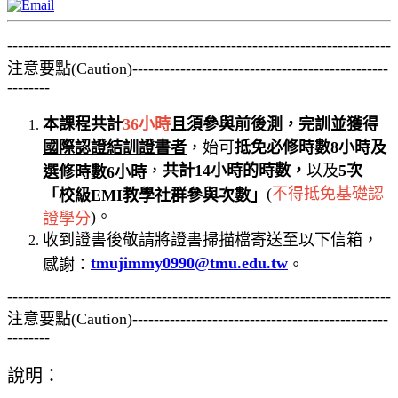
------------------------------------------------------------------------
注意要點(Caution)------------------------------------------------
--------
本課程共計
36小時
且須參與前後測，完訓並獲得
國際認證結訓證書者
，始可
抵免必修時數8小時及
，
共計14小時的時數，
以及
5次
選修時數6小時
(
不得抵免基礎認
「校級EMI教學社群參與次數」
)。
證學分
收到證書後敬請將證書掃描檔寄送至以下信箱，
tmujimmy0990@tmu.edu.tw
感謝：
。
------------------------------------------------------------------------
注意要點(Caution)------------------------------------------------
--------
說明：