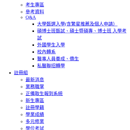
考生專區
參考資料
Q&A
大學甄選入學(含繁星推薦及個人申請）
碩博士班甄試、碩士暨碩專、博士班 入學考
試
外國學生入學
校內轉系
醫事人員養成、僑生
私醫聯招轉學
註冊組
最新消息
業務職掌
正備取生報到系統
新生專區
註冊學籍
學業成績
多元修業
學位考試