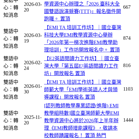
雙語中
學資源中心辦理之「2026 臺科大全
2026-03-
667
心：轉
20
國雙語說演競賽(TTT)」報名徵件開
知消息
跑囉。
置頂
【EMI TA 培訓工作坊】｜國立臺灣
雙語中
科技大學EMI教學資源中心舉辦
2026-03-
874
心：轉
19
「2026年第一梯次進階EMI教學助
知消息
理培訓」工作坊開放報名中。
置頂
雙語中
【E2英語閱讀力工作坊】｜國立臺
2026-02-
816
心：轉
灣大學「第五屆E²英語閱讀力工作
24
知消息
坊」開放報名
置頂
雙語中
【EMI TA 培訓工作坊】｜國立臺灣
2026-01-
1103
心：轉
師範大學「EMI學術英語人才與領
30
知消息
導課程」開放報名
置頂
[認列教師教學專業認證(進階) EMI
雙語中
教學組時數]國立臺灣師範大學EMI
2025-11-
1444
心：轉
教學資源中心將於2026年上半年辦
20
知消息
理《EMI教師增能課程》，敬請本
校教師踴躍報名！
置頂
熱門