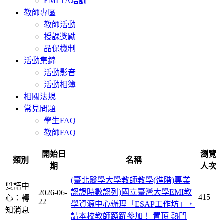
EMI TA培訓
教師專區
教師活動
授課獎勵
品保機制
活動集錦
活動影音
活動相簿
相關法規
常見問題
學生FAQ
教師FAQ
開始日
瀏覽
類別
名稱
期
人次
(臺北醫學大學教師教學(進階)專業
雙語中
認證時數認列)國立臺灣大學EMI教
2026-06-
415
心：轉
22
學資源中心辦理「ESAP工作坊」，
知消息
請本校教師踴躍參加！
置頂
熱門