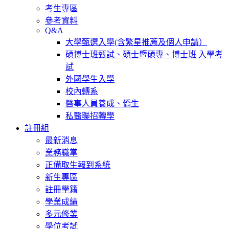
考生專區
參考資料
Q&A
大學甄選入學(含繁星推薦及個人申請）
碩博士班甄試、碩士暨碩專、博士班 入學考
試
外國學生入學
校內轉系
醫事人員養成、僑生
私醫聯招轉學
註冊組
最新消息
業務職掌
正備取生報到系統
新生專區
註冊學籍
學業成績
多元修業
學位考試