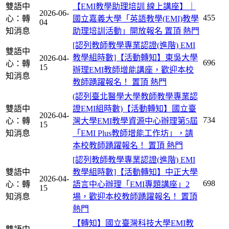
雙語中
【EMI教學助理培訓 線上講座】｜
2026-06-
455
心：轉
國立嘉義大學「英語教學(EMI)教學
04
知消息
助理培訓活動」開放報名
置頂
熱門
[認列教師教學專業認證(進階) EMI
雙語中
教學組時數]【活動轉知】東吳大學
2026-04-
696
心：轉
15
辦理EMI教師增能講座，歡迎本校
知消息
教師踴躍報名！
置頂
熱門
(認列臺北醫學大學教師教學專業認
雙語中
證EMI組時數)【活動轉知】國立臺
2026-04-
734
心：轉
灣大學EMI教學資源中心辦理第5屆
15
知消息
「EMI Plus教師增能工作坊」，請
本校教師踴躍報名！
置頂
熱門
[認列教師教學專業認證(進階) EMI
雙語中
教學組時數]【活動轉知】中正大學
2026-04-
698
心：轉
語言中心辦理「EMI專題講座」2
15
知消息
場，歡迎本校教師踴躍報名！
置頂
熱門
【轉知】國立臺灣科技大學EMI教