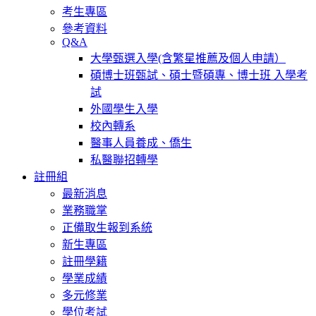
考生專區
參考資料
Q&A
大學甄選入學(含繁星推薦及個人申請）
碩博士班甄試、碩士暨碩專、博士班 入學考
試
外國學生入學
校內轉系
醫事人員養成、僑生
私醫聯招轉學
註冊組
最新消息
業務職掌
正備取生報到系統
新生專區
註冊學籍
學業成績
多元修業
學位考試