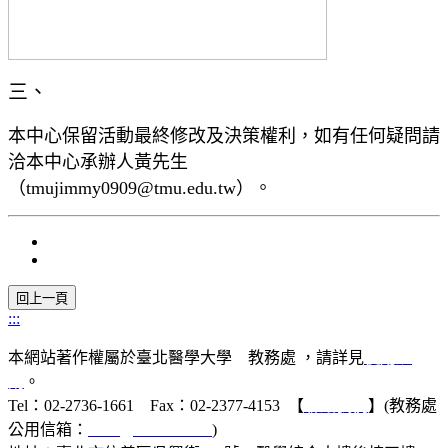
三、
本中心保留活動最終修改及決策權利，如有任何疑問請
洽本中心承辦人黃先生
（
tmujimmy0909@tmu.edu.tw
）。
:::
本網站著作權屬於臺北醫學大學 教務處 ，請詳見
使用規
則
。
Tel：02-2736-1661 Fax：02-2377-4153 【
聯絡我們
】(教務處
公用信箱：
acad@tmu.edu.tw
)