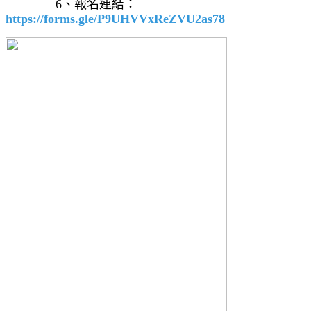
6、報名連結：
https://forms.gle/P9UHVVxReZVU2as78