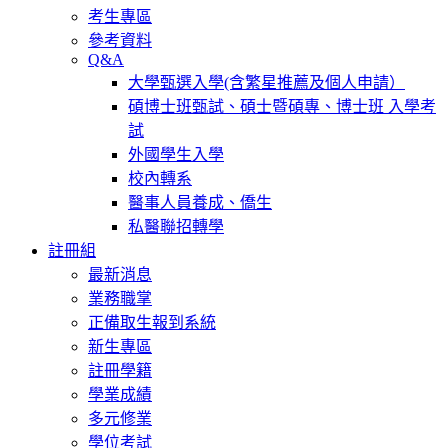
考生專區
參考資料
Q&A
大學甄選入學(含繁星推薦及個人申請）
碩博士班甄試、碩士暨碩專、博士班 入學考
試
外國學生入學
校內轉系
醫事人員養成、僑生
私醫聯招轉學
註冊組
最新消息
業務職掌
正備取生報到系統
新生專區
註冊學籍
學業成績
多元修業
學位考試