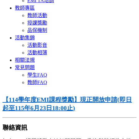
EMI TA培訓
教師專區
教師活動
授課獎勵
品保機制
活動集錦
活動影音
活動相簿
相關法規
常見問題
學生FAQ
教師FAQ
【
114
學年度
EMI
課程獎勵】現正開放申請
(
即日
起至
115
年
6
月
23
日
18:00
止
)
聯絡資訊