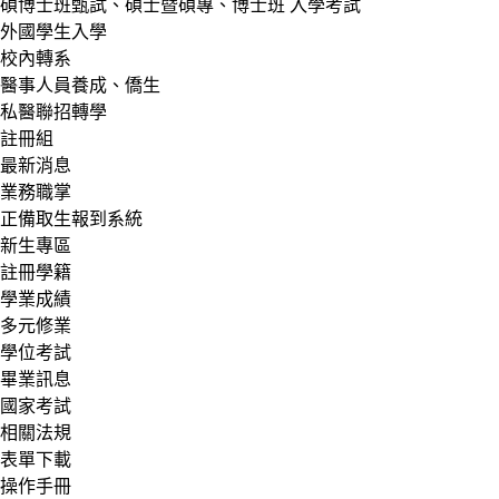
碩博士班甄試、碩士暨碩專、博士班 入學考試
外國學生入學
校內轉系
醫事人員養成、僑生
私醫聯招轉學
註冊組
最新消息
業務職掌
正備取生報到系統
新生專區
註冊學籍
學業成績
多元修業
學位考試
畢業訊息
國家考試
相關法規
表單下載
操作手冊