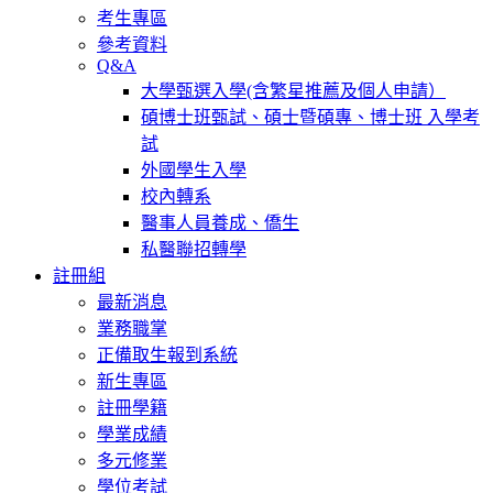
考生專區
參考資料
Q&A
大學甄選入學(含繁星推薦及個人申請）
碩博士班甄試、碩士暨碩專、博士班 入學考
試
外國學生入學
校內轉系
醫事人員養成、僑生
私醫聯招轉學
註冊組
最新消息
業務職掌
正備取生報到系統
新生專區
註冊學籍
學業成績
多元修業
學位考試