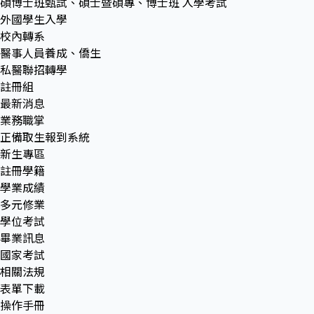
碩博士班甄試、碩士暨碩專、博士班 入學考試
外國學生入學
校內轉系
醫事人員養成、僑生
私醫聯招轉學
註冊組
最新消息
業務職掌
正備取生報到系統
新生專區
註冊學籍
學業成績
多元修業
學位考試
畢業訊息
國家考試
相關法規
表單下載
操作手冊