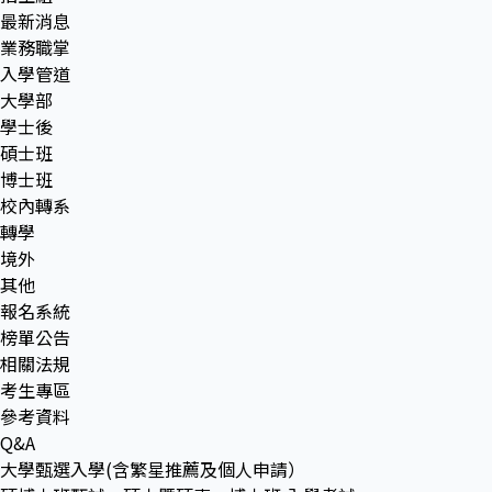
最新消息
業務職掌
入學管道
大學部
學士後
碩士班
博士班
校內轉系
轉學
境外
其他
報名系統
榜單公告
相關法規
考生專區
參考資料
Q&A
大學甄選入學(含繁星推薦及個人申請）