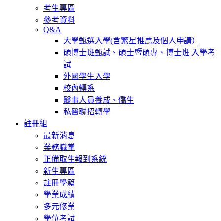
考生專區
參考資料
Q&A
大學甄選入學(含繁星推薦及個人申請）
碩博士班甄試、碩士暨碩專、博士班 入學考
試
外國學生入學
校內轉系
醫事人員養成、僑生
私醫聯招轉學
註冊組
最新消息
業務職掌
正備取生報到系統
新生專區
註冊學籍
學業成績
多元修業
學位考試