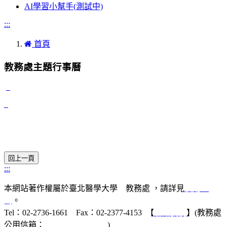
AI學習小幫手(測試中)
:::
首頁
教務處主題行事曆
:::
本網站著作權屬於臺北醫學大學 教務處 ，請詳見
使用規
則
。
Tel：02-2736-1661 Fax：02-2377-4153 【
聯絡我們
】(教務處
公用信箱：
acad@tmu.edu.tw
)