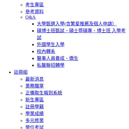
考生專區
參考資料
Q&A
大學甄選入學(含繁星推薦及個人申請）
碩博士班甄試、碩士暨碩專、博士班 入學考
試
外國學生入學
校內轉系
醫事人員養成、僑生
私醫聯招轉學
註冊組
最新消息
業務職掌
正備取生報到系統
新生專區
註冊學籍
學業成績
多元修業
學位考試