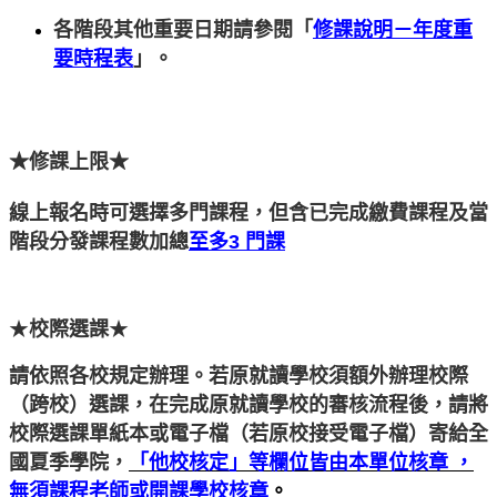
各階段其他重要日期請參閱「
修課說明－年度重
要時程表
」。
★
修課上限
★
線上報名時可選擇多門課程，但含已完成繳費課程及當
階段分發課程數加總
至多
3
門課
★
校際選課
★
請依照各校規定辦理。若原就讀學校須額外辦理校際
（跨校）選課，在完成原就讀學校的審核流程後，請將
校際選課單紙本或電子檔（若原校接受電子檔）寄給全
國夏季學院
，
「他校核定」等欄位皆由本單位核章
，
無須課程老師或開課學校核章
。