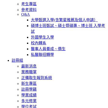
考生專區
參考資料
Q&A
大學甄選入學(含繁星推薦及個人申請）
碩博士班甄試、碩士暨碩專、博士班 入學考
試
外國學生入學
校內轉系
醫事人員養成、僑生
私醫聯招轉學
註冊組
最新消息
業務職掌
正備取生報到系統
新生專區
註冊學籍
學業成績
多元修業
學位考試