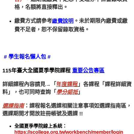
格，名額將直接釋出。
繳費方式請參考
繳費說明
。未於期限內繳費或繳
費不足者，恕不保留錄取資格。
#
學生報名懶人包 #
115
年臺大全國夏季學院課程
重要公告專區
詳細課程內容請見→「
年度課程
」各課程「課程詳細資
料」，也可同時查詢「
學分認抵
」
選課指南
：課程報名選課相關注意事項如選課指南區，
選課期間才開放註冊帳號及選課 !!
全國夏季學院線上系統：
https://scollege.org.tw/workbench/member/login