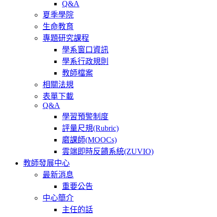
Q&A
夏季學院
生命教育
專題研究課程
學系窗口資訊
學系行政規則
教師檔案
相關法規
表單下載
Q&A
學習預警制度
評量尺規(Rubric)
磨課師(MOOCs)
雲端即時反饋系統(ZUVIO)
教師發展中心
最新消息
重要公告
中心簡介
主任的話