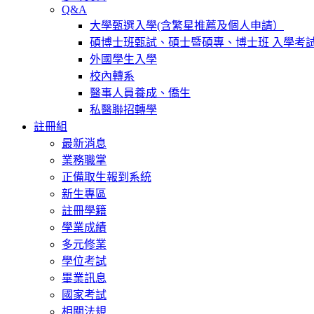
Q&A
大學甄選入學(含繁星推薦及個人申請）
碩博士班甄試、碩士暨碩專、博士班 入學考
外國學生入學
校內轉系
醫事人員養成、僑生
私醫聯招轉學
註冊組
最新消息
業務職掌
正備取生報到系統
新生專區
註冊學籍
學業成績
多元修業
學位考試
畢業訊息
國家考試
相關法規