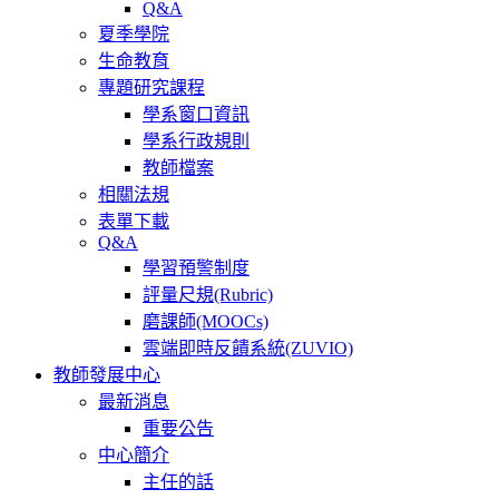
Q&A
夏季學院
生命教育
專題研究課程
學系窗口資訊
學系行政規則
教師檔案
相關法規
表單下載
Q&A
學習預警制度
評量尺規(Rubric)
磨課師(MOOCs)
雲端即時反饋系統(ZUVIO)
教師發展中心
最新消息
重要公告
中心簡介
主任的話