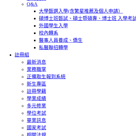
Q&A
大學甄選入學(含繁星推薦及個人申請）
碩博士班甄試、碩士暨碩專、博士班 入學考
外國學生入學
校內轉系
醫事人員養成、僑生
私醫聯招轉學
註冊組
最新消息
業務職掌
正備取生報到系統
新生專區
註冊學籍
學業成績
多元修業
學位考試
畢業訊息
國家考試
相關法規